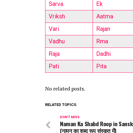
Sarva
Ek
Vriksh
Aatma
Vari
Rajan
Vadhu
Rma
Raja
Dadhi
Pati
Pita
No related posts.
RELATED TOPICS:
DON'T MISS
Naman Ka Shabd Roop in Sansk
(
नामन् का
शब्द रूप संस्कृत में)