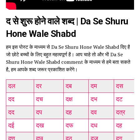
द से शुरू होने वाले शब्द | Da Se Shuru
Hone Wale Shabd
हम इस पोस्ट के माध्यम से Da Se Shuru Hone Wale Shabd दिए है
जो छोटे बच्चों के लिए बहुत महत्वपूर्ण है। आप चाहे तो और भी Da Se
Shuru Hone Wale Shabd comment के माध्यम से हमे बता सकते
है, हम आपके शब्द जरूर प्रकाशित करेंगे।
दल
दर
दब
दम
दस
दद
दच
दक्ष
दभ
दट
दद
दप
दह
दव
दत्र
दई
दख
दफ
दध
दह
दण
दछ
दठ
दज
दग