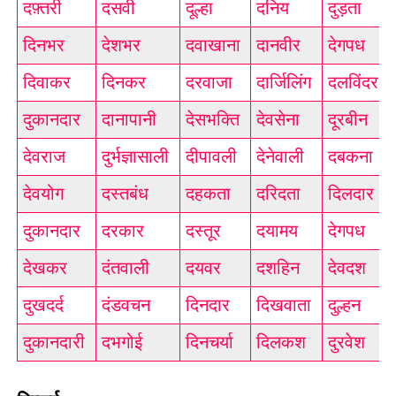
दफ़्तरी
दसवी
दूल्हा
दनिय
दुड़ता
दिनभर
देशभर
दवाखाना
दानवीर
देगपध
दिवाकर
दिनकर
दरवाजा
दार्जिलिंग
दलविंदर
दुकानदार
दानापानी
देसभक्ति
देवसेना
दूरबीन
देवराज
दुर्भज्ञासाली
दीपावली
देनेवाली
दबकना
देवयोग
दस्तबंध
दहकता
दरिदता
दिलदार
दुकानदार
दरकार
दस्तूर
दयामय
देगपध
देखकर
दंतवाली
दयवर
दशहिन
देवदश
दुखदर्द
दंडवचन
दिनदार
दिखवाता
दुल्हन
दुकानदारी
दभगोई
दिनचर्या
दिलकश
दुरवेश