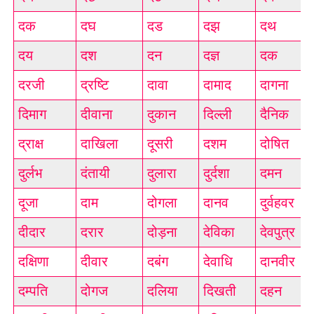
दक
दघ
दड
दझ
दथ
दय
दश
दन
दज्ञ
दक
दरजी
द्रष्टि
दावा
दामाद
दागना
दिमाग
दीवाना
दुकान
दिल्ली
दैनिक
द्राक्ष
दाखिला
दूसरी
दशम
दोषित
दुर्लभ
दंतायी
दुलारा
दुर्दशा
दमन
दूजा
दाम
दोगला
दानव
दुर्वहवर
दीदार
दरार
दोड़ना
देविका
देवपुत्र
दक्षिणा
दीवार
दबंग
देवाधि
दानवीर
दम्पति
दोगज
दलिया
दिखती
दहन