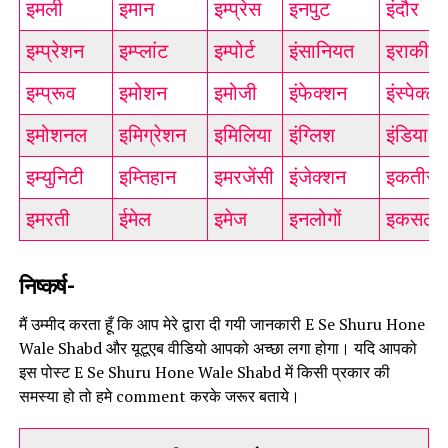
इमली
इमान
इम्प्रेस
इनपुट
इंदौर
इम्प्रेशन
इम्प्लांट
इम्पोर्ट
इंसानियत
इराकी
इम्प्रूव
इमोशन
इमोजी
इंफेक्शन
इंस्पेक्टर
इमोशनल
इमिग्रेशन
इमिलिया
इंग्लिश
इंडिया
इम्युनिटी
इम्तिहान
इमरजेंसी
इंजेक्शन
इकतीस
इमरती
ईमेल
इमेज
इनलोगों
इकसठ
निष्कर्ष-
मैं उम्मीद करता हूँ कि आप मेरे द्वारा दी गयी जानकारी E Se Shuru Hone
Wale Shabd और यूटूएब वीडियो आपको अच्छा लगा होगा। यदि आपको
इस पोस्ट E Se Shuru Hone Wale Shabd में किसी प्रकार की
समस्या हो तो हमे comment करके जरूर बताये।