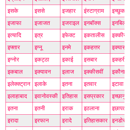
इसके
इससे
इजहार
इंस्टाग्राम
इच्छुक
इजाफा
इजाजत
इजराइल
इनबॉक्स
इनबिल्ट
इत्यादि
इत्र
इफेक्ट
इकतालीस
इक्कीस
इफ्तार
इग्नू
इनमे
इकहत्तर
इक्यासी
इग्नोर
इकट्ठा
इकाई
इसबार
इकहरी
इकबाल
इक्यावन
इलाज
इक्कीसवीं
इकौना
इलेक्क्ट्रान
इलाके
इतना
इतवार
इटावा
इलाहाबाद
इवानोवस्की
इतिहास
इसप्रकार
इच्छानुस
इतना
इतनी
इराक
इठलाना
इछापत्र
इरादा
इरफान
इरादे
इतिहासकार
इनडोर