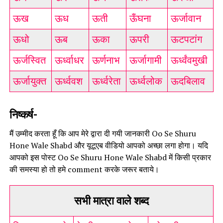
ऊख
ऊध
ऊती
ऊँघना
ऊर्जावान
ऊधो
ऊब
ऊका
ऊपरी
ऊटपटांग
ऊर्जस्वित
ऊर्ध्वाधर
ऊर्णनाभ
ऊर्जागामी
ऊर्ध्वंवमुखी
ऊर्जायुक्त
ऊर्ध्ववश
ऊर्ध्वरेता
ऊर्ध्वलोक
ऊदबिलाव
निष्कर्ष-
मैं उम्मीद करता हूँ कि आप मेरे द्वारा दी गयी जानकारी Oo Se Shuru
Hone Wale Shabd और यूटूएब वीडियो आपको अच्छा लगा होगा। यदि
आपको इस पोस्ट Oo Se Shuru Hone Wale Shabd में किसी प्रकार
की समस्या हो तो हमे comment करके जरूर बताये।
सभी मात्रा वाले शब्द