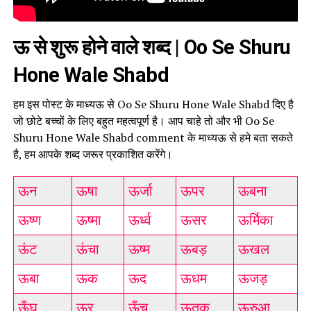
ऊ से शुरू होने वाले शब्द | Oo Se Shuru
Hone Wale Shabd
हम इस पोस्ट के माध्यऊ से Oo Se Shuru Hone Wale Shabd दिए है
जो छोटे बच्चों के लिए बहुत महत्वपूर्ण है। आप चाहे तो और भी Oo Se
Shuru Hone Wale Shabd comment के माध्यऊ से हमे बता सकते
है, हम आपके शब्द जरूर प्रकाशित करेंगे।
ऊन
ऊषा
ऊर्जा
ऊपर
ऊबना
ऊष्ण
ऊष्मा
ऊर्ध्व
ऊसर
ऊर्मिका
ऊंट
ऊंचा
ऊष्म
ऊबड़
ऊखल
ऊबा
ऊक
ऊद
ऊधम
ऊजड़
ऊँघ
ऊर
ऊँच
ऊतक
ऊरुआ