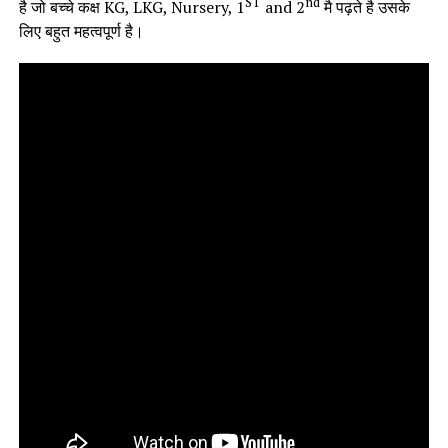
ST
nd
है जो बच्चे कक्ष KG, LKG, Nursery, 1
and 2
मै पढ़ते है उसके
लिए बहुत महत्वपूर्ण है।